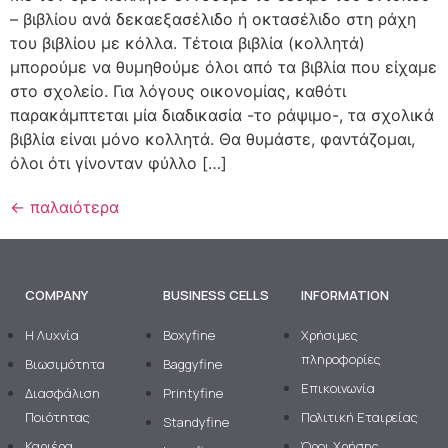
– βιβλίου ανά δεκαεξασέλιδο ή οκτασέλιδο στη ράχη
του βιβλίου με κόλλα. Τέτοια βιβλία (κολλητά)
μπορούμε να θυμηθούμε όλοι από τα βιβλία που είχαμε
στο σχολείο. Για λόγους οικονομίας, καθότι
παρακάμπτεται μία διαδικασία -το ράψιμο-, τα σχολικά
βιβλία είναι μόνο κολλητά. Θα θυμάστε, φαντάζομαι,
όλοι ότι γίνονταν φύλλο […]
←
παλαιότερα
COMPANY
BUSINESS CELLS
INFORMATION
H Λυχνία
Boxyfine
Χρήσιμες
πληροφορίες
Βιωσιμότητα
Baggyfine
Επικοινωνία
Διασφάλιση
Printyfine
Ποιότητας
Πολιτική Εταιρείας
Standyfine
Καριέρα
Όροι Χρήσης