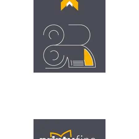
Διακόσμηση κτιρίων
Διακόσμηση οχημάτων
Επισκεφθείτε τη Largyfine