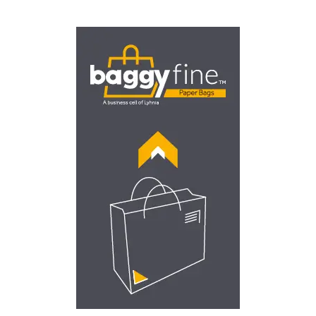
ΧΑΡΤΙΝΕΣ ΤΣΑΝΤΕΣ
ΠΟΛΥΤΕΛΕΙΑΣ
Χειροποίητες τσάντες με κορδόνι ή κορδέλα
Χαρτιά περιτυλίγματος
Επισκεφθείτε τη Βaggyfine