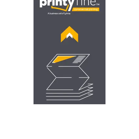
COMMERCIAL PRINTING
Σχεδιασμός και εκτύπωση εντύπων, εκδόσεων,
κατάλογων, κ.α.
Επισκεφθείτε την Printyfine