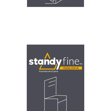
STANDS & DISPLAYS
Υψηλής ποιότητας, ανθεκτικά και εργονομικά
σχεδιασμένα stands. Floor Stands Counter Stands
Επισκεφθείτε τη Standyfine