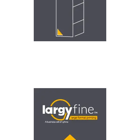
LARGE FORMAT PRINTING
Ψηφιακές εκτυπώσεις μεγάλου μεγέθους με ταχύτητα
και ακρίβεια.