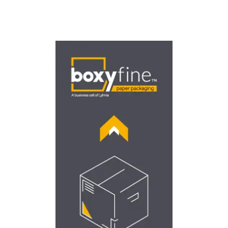
ΣΥΣΚΕΥΑΣΙΑ
Υψηλής ποιότητας χάρτινες
συσκευασίες όλων των
ειδών και μεγεθών με
ταχύτητα και ακρίβεια.
Rigid Boxes
Soft Boxes
Corrugated Boxes
Επισκεφθείτε τη
Boxyfine