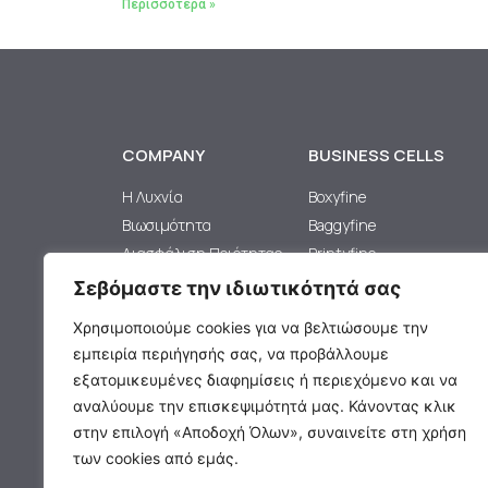
Περισσότερα »
COMPANY
BUSINESS CELLS
H Λυχνία
Boxyfine
Βιωσιμότητα
Baggyfine
Διασφάλιση Ποιότητας
Printyfine
Καριέρα
Standyfine
Σεβόμαστε την ιδιωτικότητά σας
Largyfine
Χρησιμοποιούμε cookies για να βελτιώσουμε την
εμπειρία περιήγησής σας, να προβάλλουμε
εξατομικευμένες διαφημίσεις ή περιεχόμενο και να
αναλύουμε την επισκεψιμότητά μας. Κάνοντας κλικ
στην επιλογή «Αποδοχή Όλων», συναινείτε στη χρήση
των cookies από εμάς.