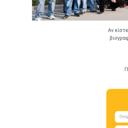
Αν είστε
βιογραφ
Π