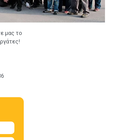
τε μας το
εργάτες!
36