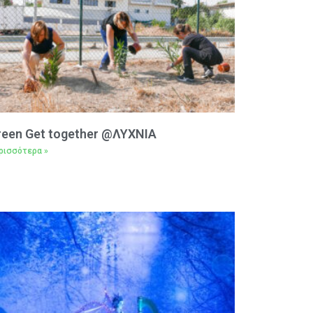
reen Get together @ΛΥΧΝΙΑ
ρισσότερα »