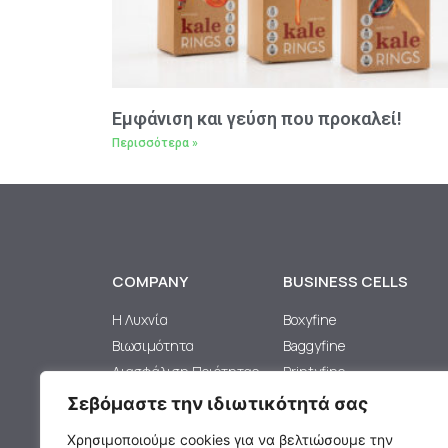
Εμφάνιση και γεύση που προκαλεί!
Περισσότερα »
COMPANY
BUSINESS CELLS
H Λυχνία
Boxyfine
Βιωσιμότητα
Baggyfine
Διασφάλιση Ποιότητας
Printyfine
Καριέρα
Standyfine
Σεβόμαστε την ιδιωτικότητά σας
Largyfine
Χρησιμοποιούμε cookies για να βελτιώσουμε την