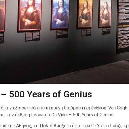
 – 500 Years of Genius
 την εξαιρετικά επιτυχημένη διαδραστική έκθεση ‘Van Gogh Al
ns, την έκθεση Leonardo Da Vinci – 500 Years of Genius.
ρου της Αθήνας, το Παλιό Αμαξοστάσιο του ΟΣΥ στο Γκάζι, τρ