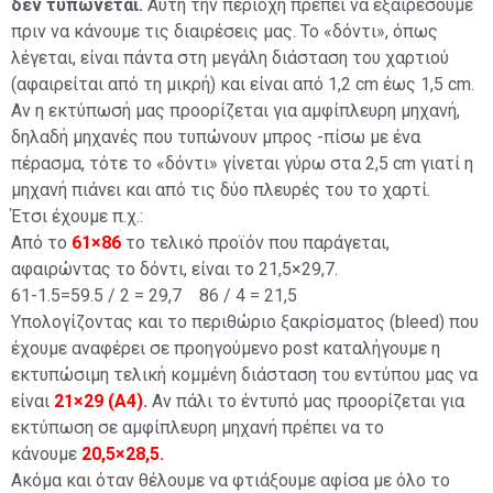
δεν τυπώνεται.
Αυτή την περιοχή πρέπει να εξαιρέσουμε
πριν να κάνουμε τις διαιρέσεις μας. Το «δόντι», όπως
λέγεται, είναι πάντα στη μεγάλη διάσταση του χαρτιού
(αφαιρείται από τη μικρή) και είναι από 1,2 cm έως 1,5 cm.
Aν η εκτύπωσή μας προορίζεται για αμφίπλευρη μηχανή,
δηλαδή μηχανές που τυπώνουν μπρος -πίσω με ένα
πέρασμα, τότε το «δόντι» γίνεται γύρω στα 2,5 cm γιατί η
μηχανή πιάνει και από τις δύο πλευρές του το χαρτί.
Έτσι έχουμε π.χ.:
Από το
61×86
το τελικό προϊόν που παράγεται,
αφαιρώντας το δόντι, είναι το 21,5×29,7.
61-1.5=59.5 / 2 = 29,7 86 / 4 = 21,5
Υπολογίζοντας και το περιθώριο ξακρίσματος (bleed) που
έχουμε αναφέρει σε προηγούμενο post καταλήγουμε η
εκτυπώσιμη τελική κομμένη διάσταση του εντύπου μας να
είναι
21×29
(A4)
.
Αν πάλι το έντυπό μας προορίζεται για
εκτύπωση σε αμφίπλευρη μηχανή πρέπει να το
κάνουμε
20,5×28,5.
Ακόμα και όταν θέλουμε να φτιάξουμε αφίσα με όλο το