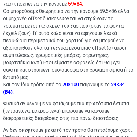
χαρτί πρέπει να την κάνουμε
59×84.
Θα μπορούσαμε θεωρητικά να την κάνουμε 59,5×86 αλλά
οι μηχανές offset δυσκολεύονται να στρώνουν τα
χρώματα μέχρι τις άκρες του χαρτιού (όταν τα φόντα
ξεχειλίζουν). Γι’ αυτό καλό είναι να αφήνουμε λευκά
περιθώρια περιμετρικά του χαρτιού για να μπορούν να
αξιοποιηθούν όλα τα τεχνικά μέσα μιας offset (σταυροί
συμπτώσεως, χρωματικές μπάρες, στρωτήρες,
βουρτσάκια κλπ.) Έτσι είμαστε ασφαλείς ότι θα βγει
σωστή και στρωμένη ομοιόμορφα στο χρώμα η αφίσα ή το
έντυπό μας.
Και τον ίδιο τρόπο από το
70×100
παίρνουμε το
24×34
(B4).
Φυσικά αν θέλουμε να φτιάξουμε πιο πρωτότυπα έντυπα
(τετράγωνα, μακρόστενα) μπορούμε να κάνουμε
διαφορετικές διαιρέσεις στις πιο πάνω διαστάσεις.
Αν δεν σκεφτούμε με αυτό τον τρόπο θα πετάξουμε χαρτί.