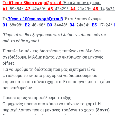
To
61cm x 86cm ονομάζεται Α
.
Έτσι λοιπόν έχουμε:
Α1
59×84*
Α2
42×59*
Α3
42×29*
Α4
21×29*
Α5
14,5×21
To
70cm x 100cm ονομάζεται Β
.
Έτσι λοιπόν έχουμε:
Β1
68×98*
Β2
48×68*
Β3
34×48*
Β4
24×34*
Β5
17×24*
(Παρακάτω θα εξηγήσουμε γιατί λείπουν κάποιοι πόντοι
από το κάθε σχήμα)
Σ’ αυτές λοιπόν τις διαστάσεις τυπώνονται όλα όσα
σχεδιάζουμε. Μιλάμε πάντα για εκτύπωση σε μηχανές
offset.
Για να βρούμε τη διάσταση που μας εξυπηρετεί να
φτιάξουμε το έντυπό μας, αρκεί να διαιρέσουμε σε
κομμάτια τα πιο πάνω σχήματα. Έτσι παίρνουμε το σχήμα
που επιθυμούμε.
Πρέπει όμως να προσέξουμε τα εξής:
Οι μηχανές πρέπει από κάπου να πιάνουν το χαρτί. Η
περιοχή λοιπόν που οι μηχανές τραβάνε το χαρτί
(δόντι)