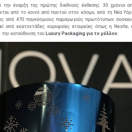
ό την έναρξη της πρώτης διεθνούς έκθεσης. 30 χρόνια α
νται από το κοινό από παντού στον κόσμο, από τη Νέα Υόρκ
υς από 470 παγκόσμιους παραγωγούς πρωτότυπων συσκευα
εί από εκατοντάδες κορυφαίες εταιρείες όπως η Nestle, 
ς την κατεύθυνση του
Luxury Packaging για το μέλλον.