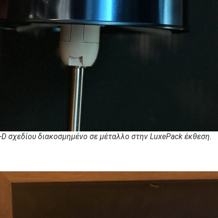
D σχεδίου διακοσμημένο σε μέταλλο στην LuxePack έκθεση.