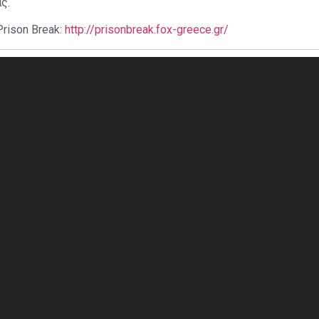
ς.
rison Break:
http://prisonbreak.fox-greece.gr/