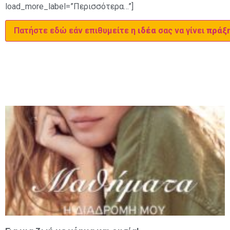
load_more_label=”Περισσότερα…”]
Πατήστε εδώ εάν επιθυμείτε η
ιδέα
σας να γίνει
πράξη