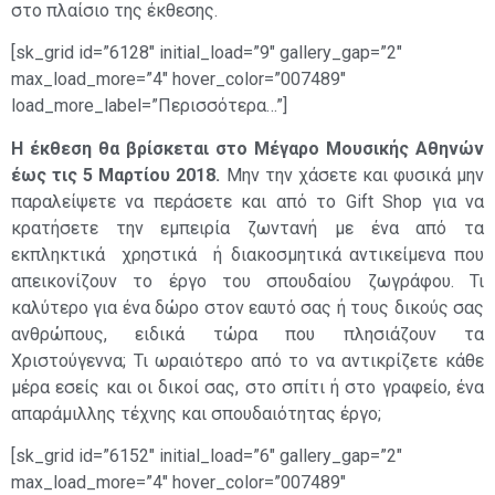
στο πλαίσιο της έκθεσης.
[sk_grid id=”6128″ initial_load=”9″ gallery_gap=”2″
max_load_more=”4″ hover_color=”007489″
load_more_label=”Περισσότερα…”]
Η έκθεση θα βρίσκεται στο Μέγαρο Μουσικής Αθηνών
έως τις 5 Μαρτίου 2018.
Μην την χάσετε και φυσικά μην
παραλείψετε να περάσετε και από το Gift Shop για να
κρατήσετε την εμπειρία ζωντανή με ένα από τα
εκπληκτικά χρηστικά ή διακοσμητικά αντικείμενα που
απεικονίζουν το έργο του σπουδαίου ζωγράφου. Τι
καλύτερο για ένα δώρο στον εαυτό σας ή τους δικούς σας
ανθρώπους, ειδικά τώρα που πλησιάζουν τα
Χριστούγεννα; Τι ωραιότερο από το να αντικρίζετε κάθε
μέρα εσείς και οι δικοί σας, στο σπίτι ή στο γραφείο, ένα
απαράμιλλης τέχνης και σπουδαιότητας έργο;
[sk_grid id=”6152″ initial_load=”6″ gallery_gap=”2″
max_load_more=”4″ hover_color=”007489″